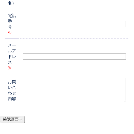
名）
電話
番
号
※
メー
ルア
ドレ
ス
※
お問
い合
わせ
内容