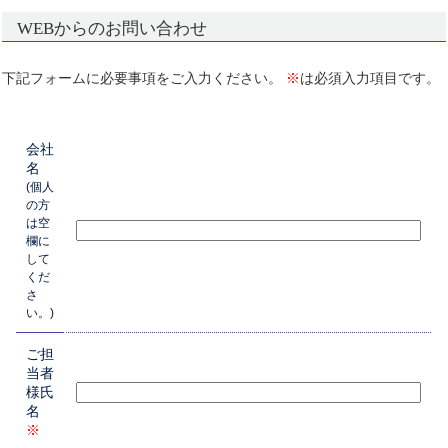
WEBからのお問い合わせ
下記フォームに必要事項をご入力ください。
※
は必須入力項目です。
会社
名
(個人
の方
は空
欄に
して
くだ
さ
い。)
ご担
当者
様氏
名
※