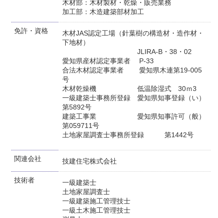
木材部：木材製材・乾燥・販売業務
加工部：木造建築部材加工
免許・資格
木材JAS認定工場（針葉樹の構造材・造作材・
下地材）
JLIRA-B・38・02
愛知県産材認定事業者 P-33
合法木材認定事業者 愛知県木連第19-005
号
木材乾燥機 低温除湿式 30ｍ3
一級建築士事務所登録 愛知県知事登録（い）
第5892号
建築工事業 愛知県知事許可（般）
第059711号
土地家屋調査士事務所登録 第1442号
関連会社
技建住宅株式会社
技術者
一級建築士
土地家屋調査士
一級建築施工管理技士
一級土木施工管理技士